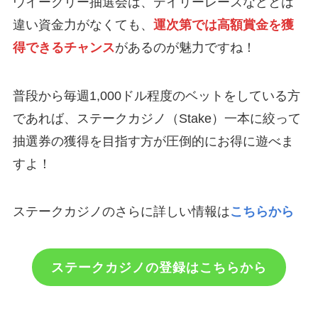
ウイークリー抽選会は、デイリーレースなどとは
違い資金力がなくても、
運次第では高額賞金を獲
得できるチャンス
があるのが魅力ですね！
普段から毎週1,000ドル程度のベットをしている方
であれば、ステークカジノ（Stake）一本に絞って
抽選券の獲得を目指す方が圧倒的にお得に遊べま
すよ！
ステークカジノのさらに詳しい情報は
こちらから
ステークカジノの登録はこちらから