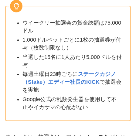
ウイークリー抽選会の賞金総額は75,000
ドル
1,000ドルベットごとに1枚の抽選券が付
与（枚数制限なし）
当選した15名に1人あたり5,000ドルを付
与
毎週土曜日23時ごろに
ステークカジノ
（Stake）エディー社長のKICK
で抽選会
を実施
Google公式の乱数発生器を使用して不
正やイカサマの心配がない