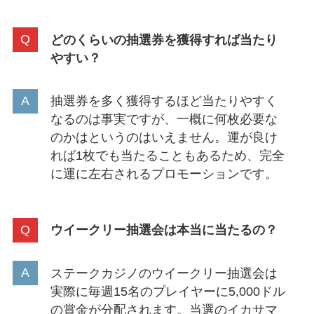
どのくらいの抽選券を獲得すれば当たり
やすい？
抽選券を多く獲得するほど当たりやすく
なるのは事実ですが、一概に何枚必要な
のかはというのはいえません。運が良け
れば1枚でも当たることもあるため、完全
に運に左右されるプロモーションです。
ウイークリー抽選会は本当に当たるの？
ステークカジノのウイークリー抽選会は
実際に毎週15名のプレイヤーに5,000ドル
の賞金が分配されます。当選のイカサマ