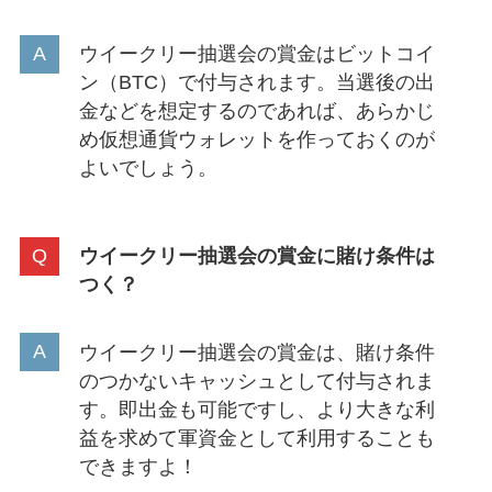
ウイークリー抽選会の賞金はビットコイ
ン（BTC）で付与されます。当選後の出
金などを想定するのであれば、あらかじ
め仮想通貨ウォレットを作っておくのが
よいでしょう。
ウイークリー抽選会の賞金に賭け条件は
つく？
ウイークリー抽選会の賞金は、賭け条件
のつかないキャッシュとして付与されま
す。即出金も可能ですし、より大きな利
益を求めて軍資金として利用することも
できますよ！