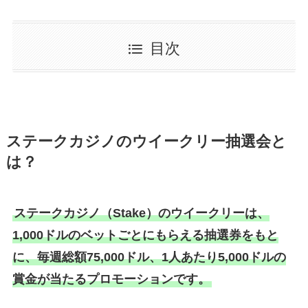
目次
ステークカジノのウイークリー抽選会と
は？
ステークカジノ（Stake）のウイークリーは、
1,000ドルのベットごとにもらえる抽選券をもと
に、毎週総額75,000ドル、1人あたり5,000ドルの
賞金が当たるプロモーションです。