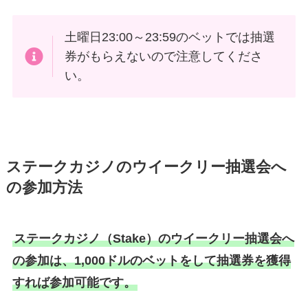
土曜日23:00～23:59のベットでは抽選
券がもらえないので注意してくださ
い。
ステークカジノのウイークリー抽選会へ
の参加方法
ステークカジノ（Stake）のウイークリー抽選会へ
の参加は、1,000ドルのベットをして抽選券を獲得
すれば参加可能です。