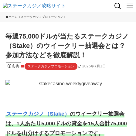
ホーム
ステークカジノプロモーション
毎週75,000ドルが当たるステークカジノ
（Stake）のウイークリー抽選会とは？
参加方法などを徹底解説！
広告
2025年7月1日
ステークカジノプロモーション
ステークカジノ（Stake）
のウイークリー抽選会
は、1人あたり5,000ドルの賞金を15人合計75,000
ドルを山分けするプロモーションです。