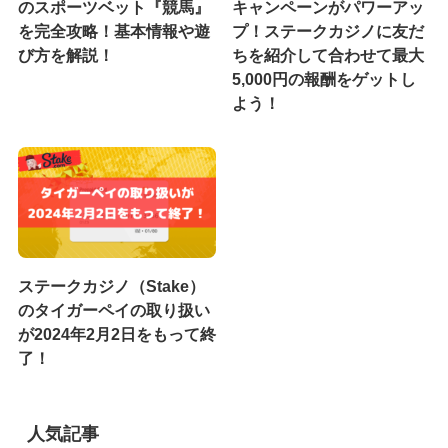
のスポーツベット『競馬』
キャンペーンがパワーアッ
を完全攻略！基本情報や遊
プ！ステークカジノに友だ
び方を解説！
ちを紹介して合わせて最大
5,000円の報酬をゲットし
よう！
ステークカジノ（Stake）
のタイガーペイの取り扱い
が2024年2月2日をもって終
了！
人気記事