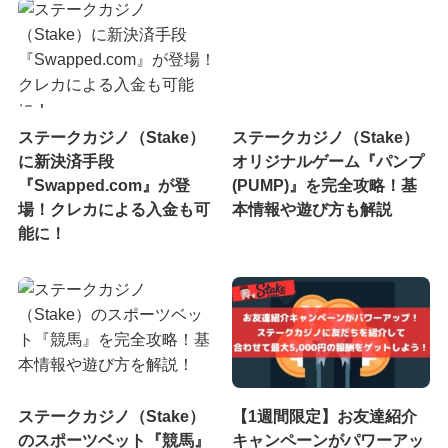
ステークカジノ（Stake）
ステークカジノ（Stake）
に新決済手段
オリジナルゲーム『パンプ
『Swapped.com』が登
(PUMP)』を完全攻略！基
場！クレカによる入金も可
本情報や遊び方も解説
能に！
ステークカジノ（Stake）
【1週間限定】お友達紹介
のスポーツベット『競馬』
キャンペーンがパワーアッ