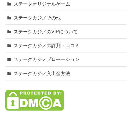
ステークオリジナルゲーム
ステークカジノその他
ステークカジノのVIPについて
ステークカジノの評判・口コミ
ステークカジノプロモーション
ステークカジノ入出金方法