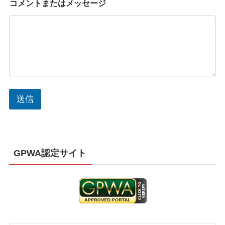
コメントまたはメッセージ
送信
GPWA認定サイト