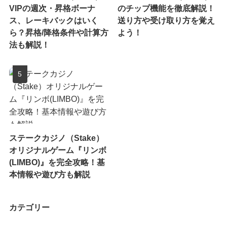
VIPの週次・昇格ボーナ
のチップ機能を徹底解説！
ス、レーキバックはいく
送り方や受け取り方を覚え
ら？昇格/降格条件や計算方
よう！
法も解説！
ステークカジノ（Stake）
オリジナルゲーム『リンボ
(LIMBO)』を完全攻略！基
本情報や遊び方も解説
カテゴリー