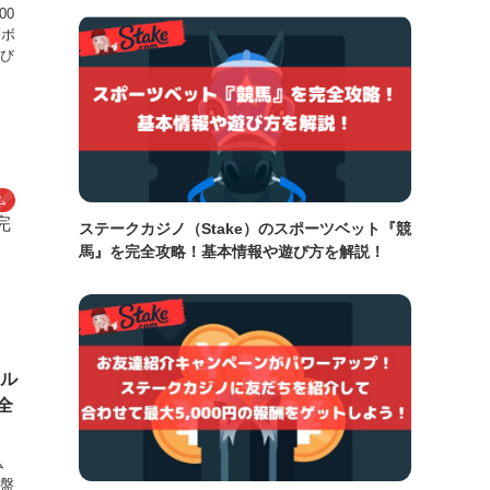
00
高ボ
遊び
ム
ステークカジノ（Stake）のスポーツベット『競
馬』を完全攻略！基本情報や遊び方を解説！
ナル
全
ム
の盤