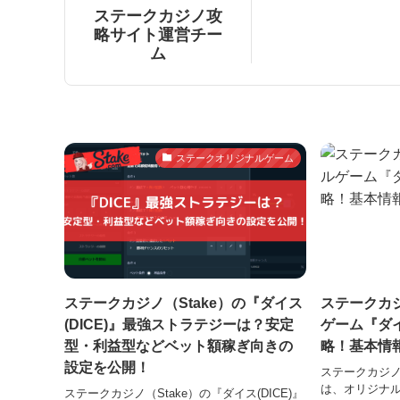
ステークカジノ攻
略サイト運営チー
ム
ステークオリジナルゲーム
ステークカジノ（Stake）の『ダイス
ステークカジ
(DICE)』最強ストラテジーは？安定
ゲーム『ダイ
型・利益型などベット額稼ぎ向きの
略！基本情
設定を公開！
ステークカジノ（
は、オリジナ
ステークカジノ（Stake）の『ダイス(DICE)』