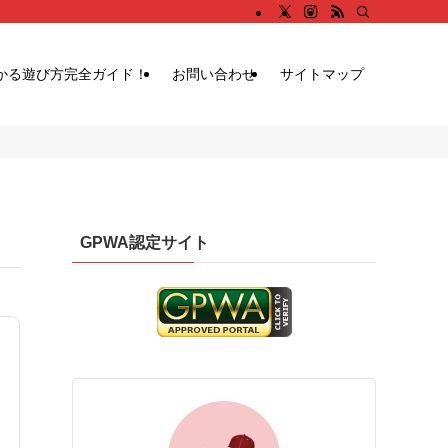
かる遊び方完全ガイド！
お問い合わせ
サイトマップ
GPWA認定サイト