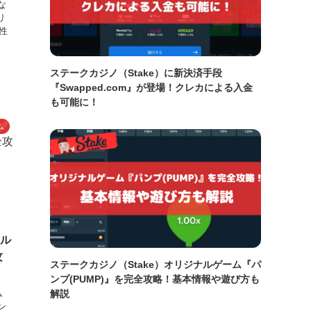
な
リ
性
ステークカジノ（Stake）に新決済手段
『Swapped.com』が登場！クレカによる入金
も可能に！
ム
ナル
攻
ステークカジノ（Stake）オリジナルゲーム『パ
ンプ(PUMP)』を完全攻略！基本情報や遊び方も
解説
ム
ン