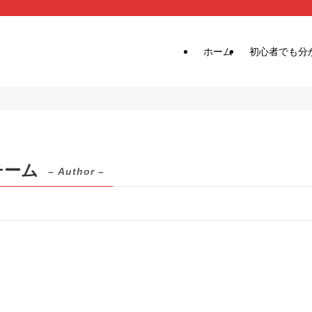
ホーム
初心者でも分
チーム
– Author –