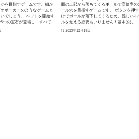
るかを目指すゲームです。細か
面の上部から落ちてくるボールで高倍率の
デオポーカーのようなゲームと
ール穴を目指すゲームです。 ボタンを押
いでしょう。 ベットを開始す
けでボールが落下してくるため、難しいル
5つの宝石が登場し、すべて...
ルを覚える必要もいりません！基本的に...
日
2023年12月19日