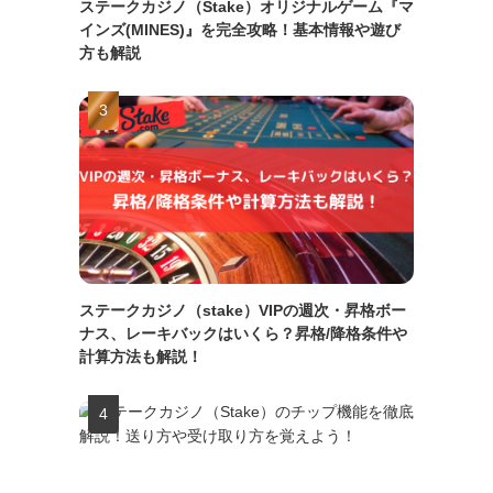
ステークカジノ（Stake）オリジナルゲーム『マ
インズ(MINES)』を完全攻略！基本情報や遊び
方も解説
ステークカジノ（stake）VIPの週次・昇格ボー
ナス、レーキバックはいくら？昇格/降格条件や
計算方法も解説！